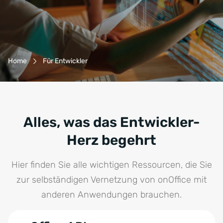
Breadcrumb-Navigation
Home
Für Entwickler
Alles, was das Entwickler-
Herz begehrt
Hier finden Sie alle wichtigen Ressourcen, die Sie
zur selbständigen Vernetzung von onOffice mit
anderen Anwendungen brauchen.