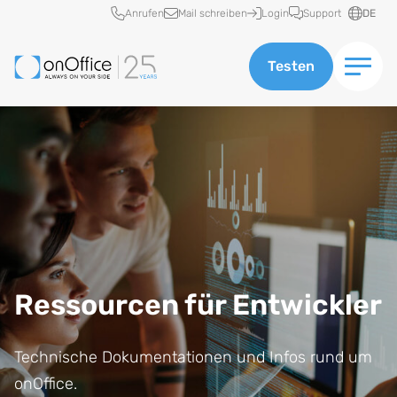
Schnellzugriff
Anrufen
Mail schreiben
Login
Support
DE
Testen
Ressourcen für Entwickler
Technische Dokumentationen und Infos rund um
onOffice.