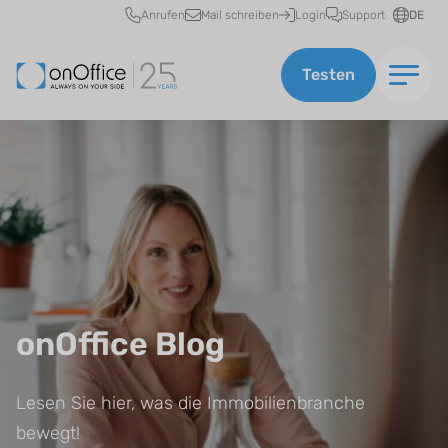
Schnellzugriff
Anrufen
Mail schreiben
Login
Support
DE
Testen
onOffice Blog
Lesen Sie hier, was die Immobilienbranche
bewegt!