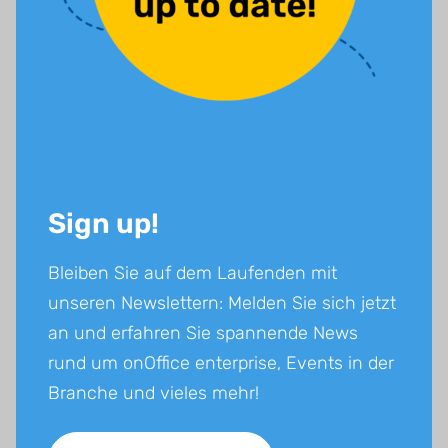
Teamgeist und Nähe zur Immobilienbranche.
Weiterlesen
Veröffentlicht am 21.07.2026
21.07.2026
Tipps für Makler
Sign up!
Bleiben Sie auf dem Laufenden mit
unseren Newslettern: Melden Sie sich jetzt
an und erfahren Sie spannende News
rund um onOffice enterprise, Events in der
Branche und vieles mehr!