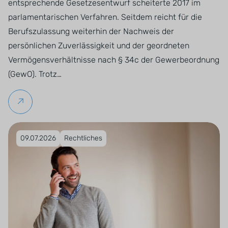
entsprechende Gesetzesentwurf scheiterte 2017 im
parlamentarischen Verfahren. Seitdem reicht für die
Berufszulassung weiterhin der Nachweis der
persönlichen Zuverlässigkeit und der geordneten
Vermögensverhältnisse nach § 34c der Gewerbeordnung
(GewO). Trotz…
Weiterlesen
Veröffentlicht am 09.07.2026
09.07.2026
Rechtliches