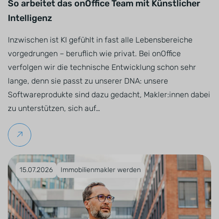
So arbeitet das onOffice Team mit Künstlicher
Intelligenz
Inzwischen ist KI gefühlt in fast alle Lebensbereiche
vorgedrungen – beruflich wie privat. Bei onOffice
verfolgen wir die technische Entwicklung schon sehr
lange, denn sie passt zu unserer DNA: unsere
Softwareprodukte sind dazu gedacht, Makler:innen dabei
zu unterstützen, sich auf…
Weiterlesen
Veröffentlicht am 15.07.2026
15.07.2026
Immobilienmakler werden