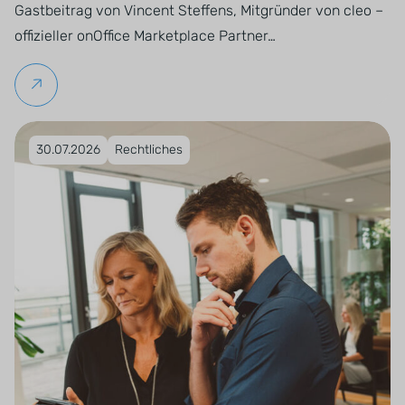
Gastbeitrag von Vincent Steffens, Mitgründer von cleo –
offizieller onOffice Marketplace Partner…
Weiterlesen
Veröffentlicht am 30.07.2026
30.07.2026
Rechtliches