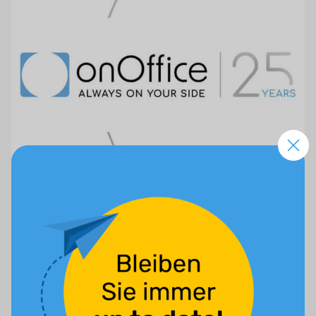
25 Jahre onOffice: immer in Bewegung, immer
an der Seite der Immobilienbranche
25 Jahre onOffice. Das sind 25 Jahre Software, Wandel,