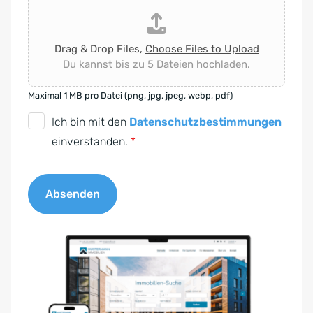
Drag & Drop Files,
Choose Files to Upload
Du kannst bis zu 5 Dateien hochladen.
Maximal 1 MB pro Datei (png, jpg, jpeg, webp, pdf)
D
Ich bin mit den
Datenschutzbestimmungen
S
einverstanden.
*
G
V
Absenden
O
-
A
E
l
i
t
n
e
v
r