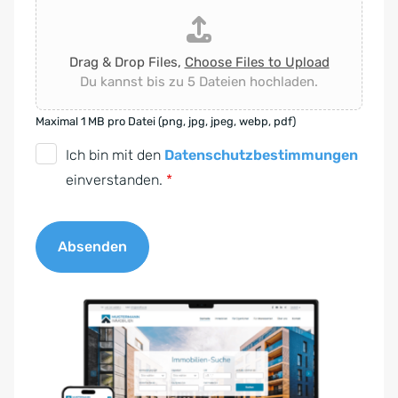
Drag & Drop Files,
Choose Files to Upload
Du kannst bis zu 5 Dateien hochladen.
Maximal 1 MB pro Datei (png, jpg, jpeg, webp, pdf)
D
Ich bin mit den
Datenschutzbestimmungen
S
einverstanden.
*
G
V
Absenden
O
-
A
E
l
i
t
n
e
v
r