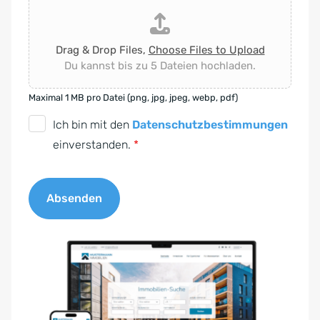
Drag & Drop Files,
Choose Files to Upload
Du kannst bis zu 5 Dateien hochladen.
Maximal 1 MB pro Datei (png, jpg, jpeg, webp, pdf)
D
Ich bin mit den
Datenschutzbestimmungen
S
einverstanden.
*
G
V
Absenden
O
-
A
E
l
i
t
n
e
v
r