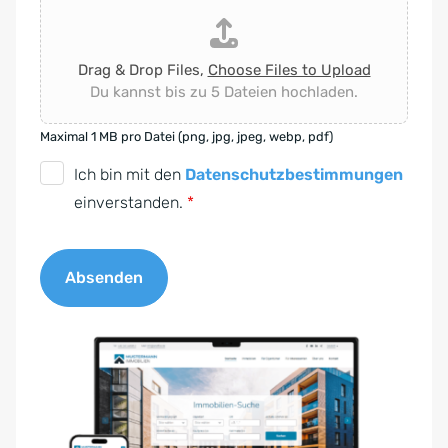
Drag & Drop Files,
Choose Files to Upload
Du kannst bis zu 5 Dateien hochladen.
Maximal 1 MB pro Datei (png, jpg, jpeg, webp, pdf)
D
Ich bin mit den
Datenschutzbestimmungen
S
einverstanden.
*
G
V
Absenden
O
-
A
E
l
i
t
n
e
v
r