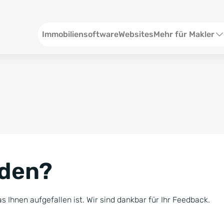
Header
Immobiliensoftware
Websites
Mehr für Makler
SEO und Content
W
Social Media
S
Social Ads
V
Google Ads
R
nden?
Newsletter-Pakete
B
Consulting
N
s Ihnen aufgefallen ist. Wir sind dankbar für Ihr Feedback.
Softwareschulunge