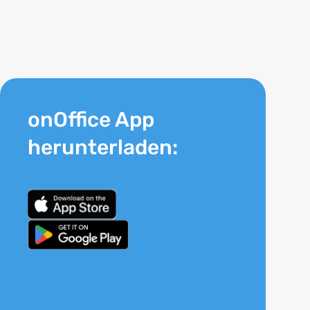
onOffice App
herunterladen: