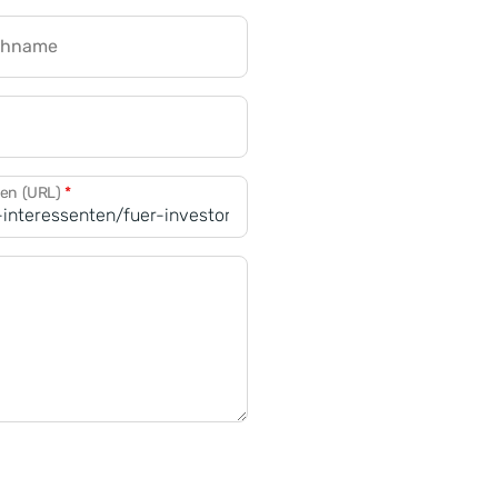
chname
CRM für Banken
den (URL)
*