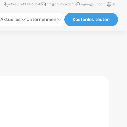
Schnellzugriff
+49 (0) 241 44 686-0
info@onOffice.com
Login
Support
DE
Aktuelles
Unternehmen
Kostenlos testen
ebinare
Über Uns
tatus-News
Partner und Kooperationen
eranstaltungen
Karriere
eferenzen
log
ewsletter
n