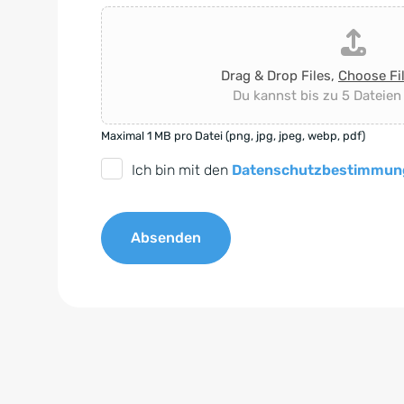
Drag & Drop Files,
Choose Fi
Du kannst bis zu 5 Dateien
Maximal 1 MB pro Datei (png, jpg, jpeg, webp, pdf)
D
Ich bin mit den
Datenschutzbestimmun
S
G
Absenden
V
O
A
-
l
E
t
i
e
n
r
v
n