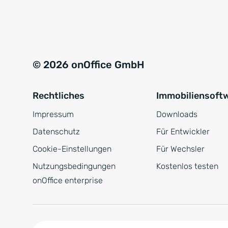
e
a
r
t
s
i
t
v
© 2026 onOffice GmbH
ä
e
n
:
Rechtliches
Immobiliensoft
d
n
Impressum
Downloads
i
Datenschutz
Für Entwickler
s
Cookie-Einstellungen
Für Wechsler
*
Nutzungsbedingungen
Kostenlos testen
onOffice enterprise