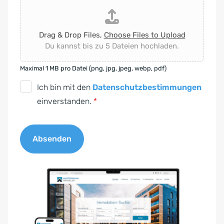
Drag & Drop Files,
Choose Files to Upload
Du kannst bis zu 5 Dateien hochladen.
Maximal 1 MB pro Datei (png, jpg, jpeg, webp, pdf)
D
Ich bin mit den
Datenschutzbestimmungen
S
einverstanden.
*
G
V
Absenden
O
-
A
E
l
i
t
n
e
v
r