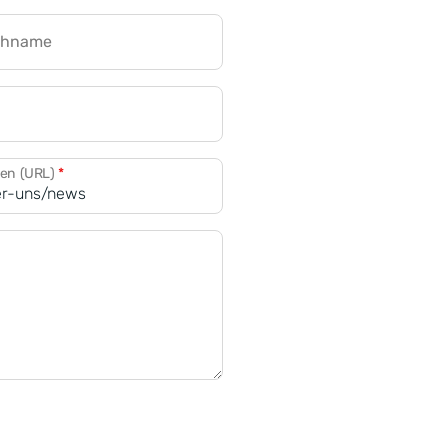
chname
CRM für Banken
den (URL)
*