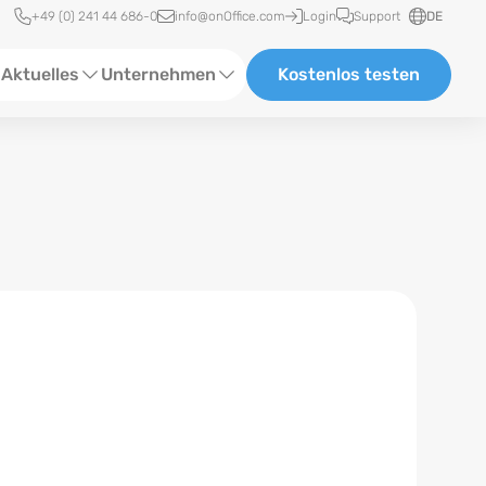
Schnellzugriff
+49 (0) 241 44 686-0
info@onOffice.com
Login
Support
DE
Aktuelles
Unternehmen
Kostenlos testen
ebinare
Über Uns
tatus-News
Partner und Kooperationen
eranstaltungen
Karriere
eferenzen
log
ewsletter
n