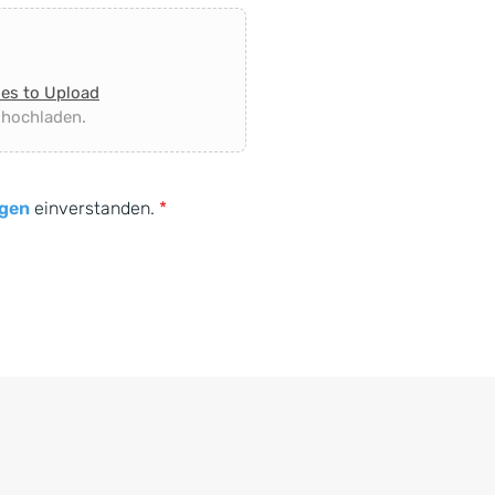
les to Upload
 hochladen.
gen
einverstanden.
*