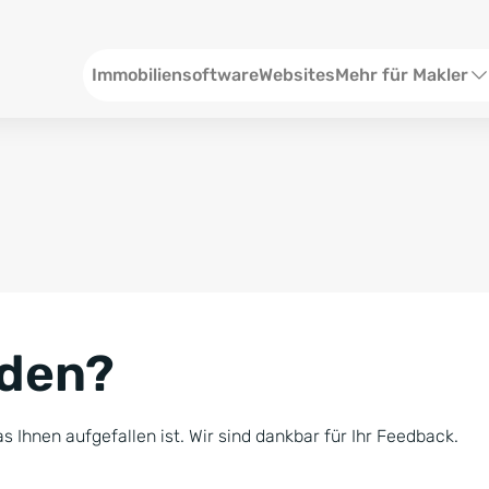
Header
Immobiliensoftware
Websites
Mehr für Makler
SEO und Content
W
Social Media
S
Social Ads
V
Google Ads
R
nden?
Newsletter-Pakete
B
Consulting
N
s Ihnen aufgefallen ist. Wir sind dankbar für Ihr Feedback.
Softwareschulunge