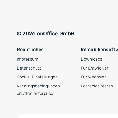
e
a
r
t
s
i
t
v
© 2026 onOffice GmbH
ä
e
n
:
Rechtliches
Immobiliensoft
d
n
Impressum
Downloads
i
Datenschutz
Für Entwickler
s
Cookie-Einstellungen
Für Wechsler
*
Nutzungsbedingungen
Kostenlos testen
onOffice enterprise