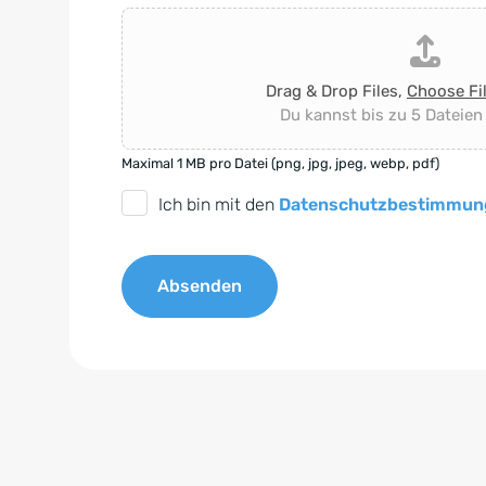
Drag & Drop Files,
Choose Fi
Du kannst bis zu 5 Dateien
Maximal 1 MB pro Datei (png, jpg, jpeg, webp, pdf)
D
Ich bin mit den
Datenschutzbestimmun
S
G
Absenden
V
O
A
-
l
E
t
i
e
n
r
v
n