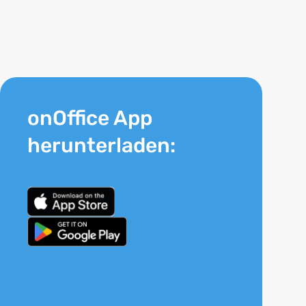
onOffice App
herunterladen: