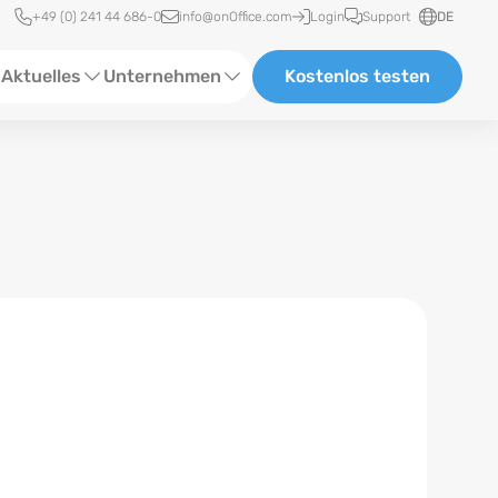
Schnellzugriff
+49 (0) 241 44 686-0
info@onOffice.com
Login
Support
DE
Aktuelles
Unternehmen
Kostenlos testen
ebinare
Über Uns
tatus-News
Partner und Kooperationen
eranstaltungen
Karriere
eferenzen
log
ewsletter
n