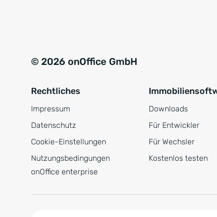
e
a
r
t
s
i
t
v
© 2026 onOffice GmbH
ä
e
n
:
Rechtliches
Immobiliensoft
d
n
Impressum
Downloads
i
Datenschutz
Für Entwickler
s
Cookie-Einstellungen
Für Wechsler
*
Nutzungsbedingungen
Kostenlos testen
onOffice enterprise