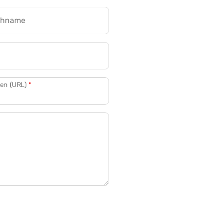
chname
CRM für Banken
den (URL)
*