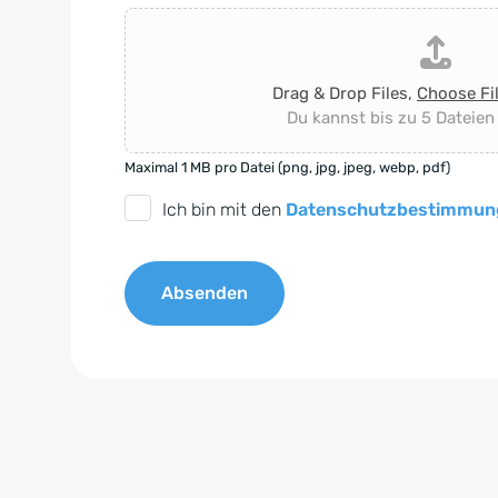
Drag & Drop Files,
Choose Fi
Du kannst bis zu 5 Dateien
Maximal 1 MB pro Datei (png, jpg, jpeg, webp, pdf)
D
Ich bin mit den
Datenschutzbestimmun
S
G
Absenden
V
O
A
-
l
E
t
i
e
n
r
v
n