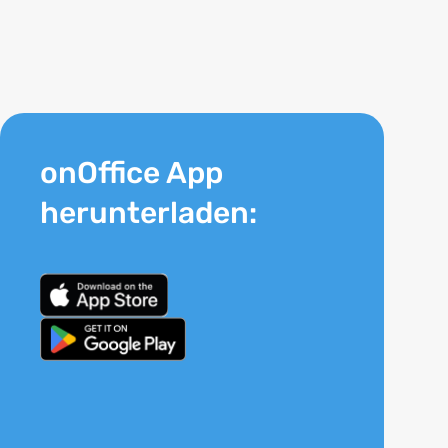
onOffice App
herunterladen: