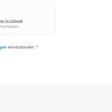
les to Upload
 hochladen.
gen
einverstanden.
*