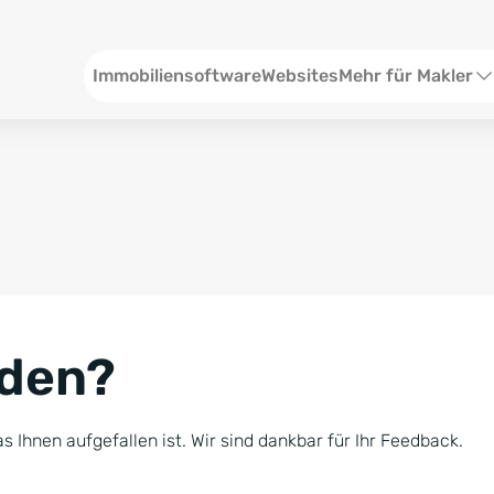
Header
Immobiliensoftware
Websites
Mehr für Makler
SEO und Content
W
Social Media
S
Social Ads
V
Google Ads
R
nden?
Newsletter-Pakete
B
Consulting
N
s Ihnen aufgefallen ist. Wir sind dankbar für Ihr Feedback.
Softwareschulunge