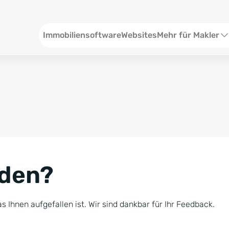
Header
Immobiliensoftware
Websites
Mehr für Makler
SEO und Content
W
Social Media
S
Social Ads
V
Google Ads
R
nden?
Newsletter-Pakete
B
Consulting
N
s Ihnen aufgefallen ist. Wir sind dankbar für Ihr Feedback.
Softwareschulunge