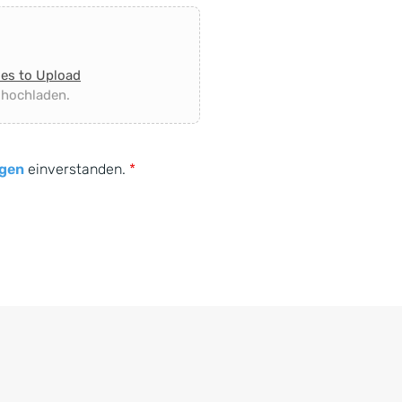
les to Upload
 hochladen.
gen
einverstanden.
*