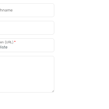
chname
CRM für Banken
den (URL)
*