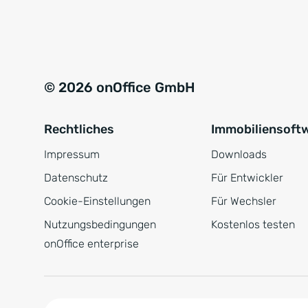
e
a
r
t
s
i
t
v
© 2026 onOffice GmbH
ä
e
n
:
Rechtliches
Immobiliensoft
d
n
Impressum
Downloads
i
Datenschutz
Für Entwickler
s
Cookie-Einstellungen
Für Wechsler
*
Nutzungsbedingungen
Kostenlos testen
onOffice enterprise