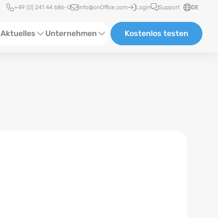
Schnellzugriff
+49 (0) 241 44 686-0
info@onOffice.com
Login
Support
DE
Aktuelles
Unternehmen
Kostenlos testen
ebinare
Über Uns
tatus-News
Partner und Kooperationen
eranstaltungen
Karriere
eferenzen
log
ewsletter
n