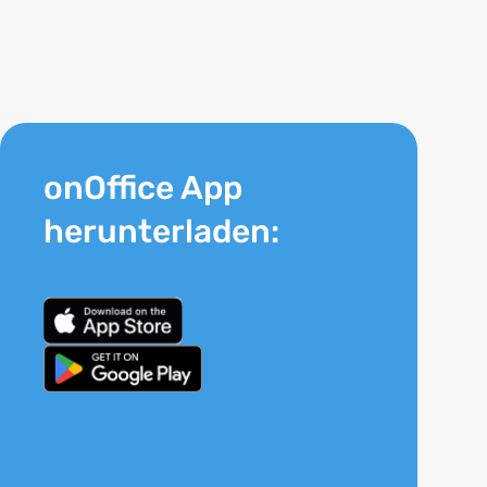
onOffice App
herunterladen: