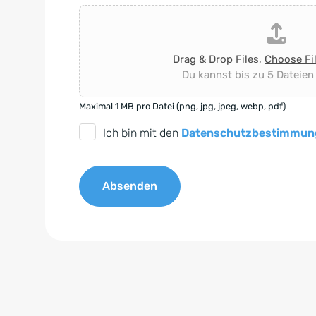
Drag & Drop Files,
Choose Fi
Du kannst bis zu 5 Dateien
Maximal 1 MB pro Datei (png, jpg, jpeg, webp, pdf)
D
Ich bin mit den
Datenschutzbestimmun
S
G
Absenden
V
O
A
-
l
E
t
i
e
n
r
v
n