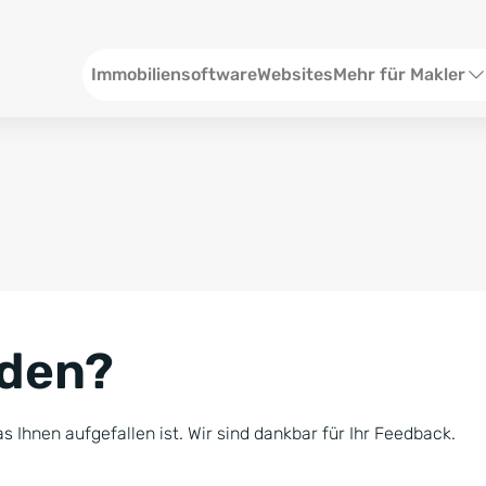
Header
Immobiliensoftware
Websites
Mehr für Makler
SEO und Content
W
Social Media
S
Social Ads
V
Google Ads
R
nden?
Newsletter-Pakete
B
Consulting
N
s Ihnen aufgefallen ist. Wir sind dankbar für Ihr Feedback.
Softwareschulunge