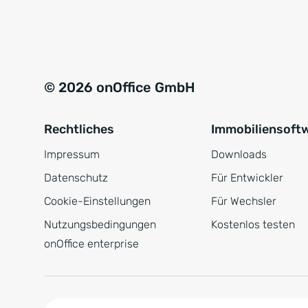
e
a
r
t
s
i
t
v
© 2026 onOffice GmbH
ä
e
n
:
Rechtliches
Immobiliensoft
d
n
Impressum
Downloads
i
Datenschutz
Für Entwickler
s
Cookie-Einstellungen
Für Wechsler
*
Nutzungsbedingungen
Kostenlos testen
onOffice enterprise