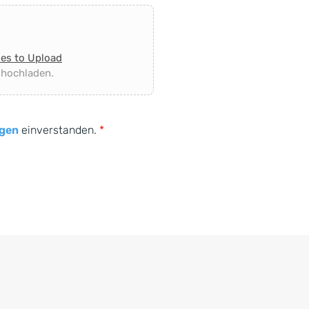
les to Upload
 hochladen.
gen
einverstanden.
*