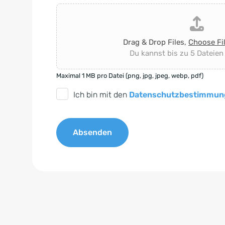
Drag & Drop Files,
Choose Fi
Du kannst bis zu 5 Dateien
Maximal 1 MB pro Datei (png, jpg, jpeg, webp, pdf)
D
Ich bin mit den
Datenschutzbestimmun
S
G
Absenden
V
O
A
-
l
E
t
i
e
n
r
v
n