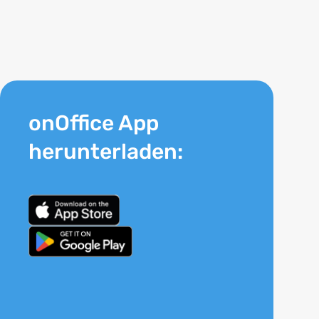
onOffice App
herunterladen: