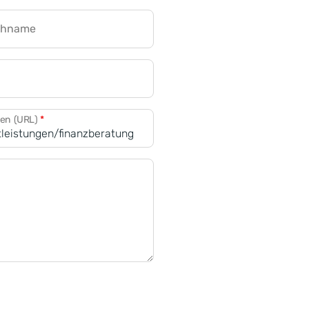
chname
CRM für Banken
den (URL)
*