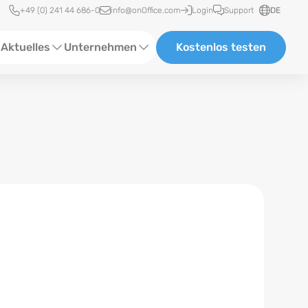
Schnellzugriff
+49 (0) 241 44 686-0
info@onOffice.com
Login
Support
DE
Aktuelles
Unternehmen
Kostenlos testen
ebinare
Über Uns
tatus-News
Partner und Kooperationen
eranstaltungen
Karriere
eferenzen
log
ewsletter
n