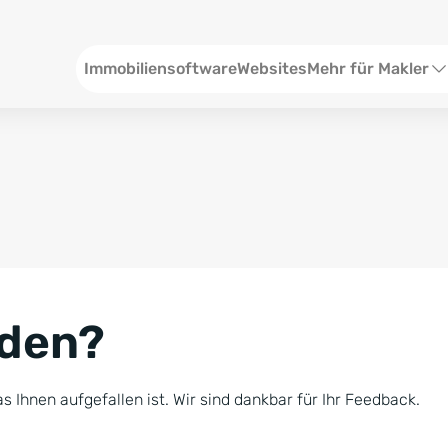
Header
Immobiliensoftware
Websites
Mehr für Makler
SEO und Content
W
Social Media
S
Social Ads
V
Google Ads
R
nden?
Newsletter-Pakete
B
Consulting
N
s Ihnen aufgefallen ist. Wir sind dankbar für Ihr Feedback.
Softwareschulunge