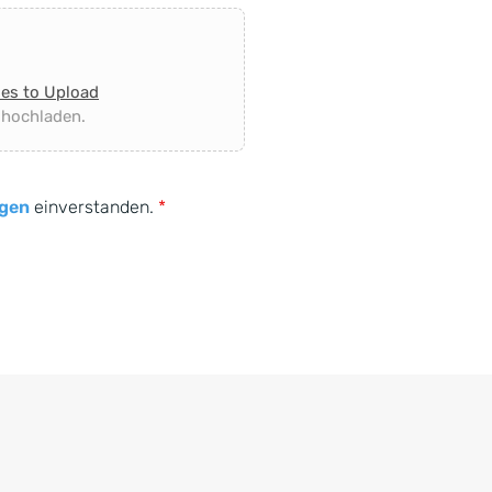
les to Upload
 hochladen.
gen
einverstanden.
*