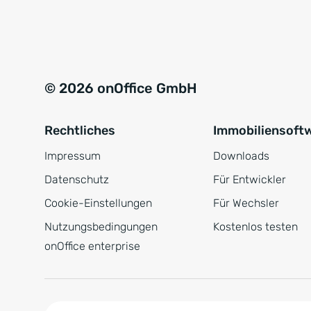
e
a
r
t
s
i
t
v
© 2026 onOffice GmbH
ä
e
n
:
Rechtliches
Immobiliensoft
d
n
Impressum
Downloads
i
Datenschutz
Für Entwickler
s
Cookie-Einstellungen
Für Wechsler
*
Nutzungsbedingungen
Kostenlos testen
onOffice enterprise