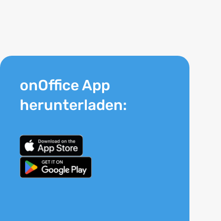
onOffice App
herunterladen: