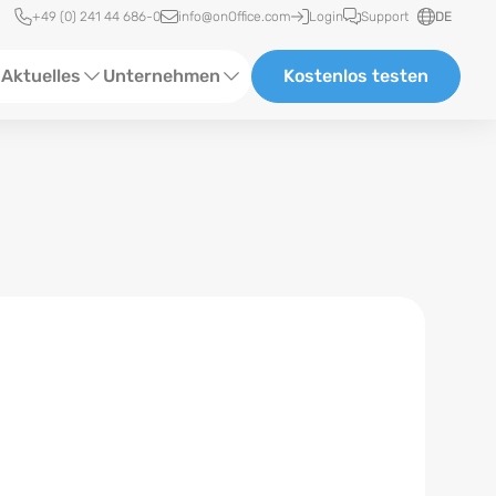
Schnellzugriff
+49 (0) 241 44 686-0
info@onOffice.com
Login
Support
DE
Aktuelles
Unternehmen
Kostenlos testen
ebinare
Über Uns
tatus-News
Partner und Kooperationen
eranstaltungen
Karriere
eferenzen
log
ewsletter
n