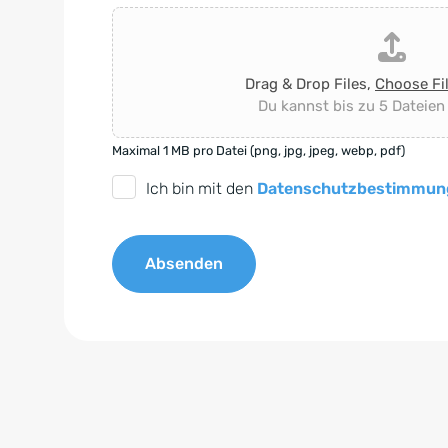
Drag & Drop Files,
Choose Fi
Du kannst bis zu 5 Dateien
Maximal 1 MB pro Datei (png, jpg, jpeg, webp, pdf)
D
Ich bin mit den
Datenschutzbestimmun
S
G
Absenden
V
O
A
-
l
E
t
i
e
n
r
v
n