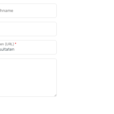
chname
CRM für Banken
den (URL)
*