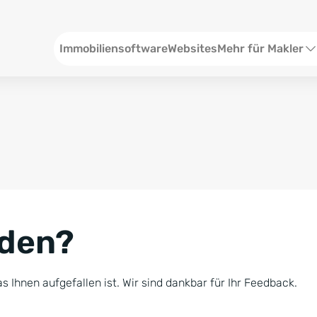
Header
Immobiliensoftware
Websites
Mehr für Makler
SEO und Content
W
Social Media
S
Social Ads
V
Google Ads
R
nden?
Newsletter-Pakete
B
Consulting
N
s Ihnen aufgefallen ist. Wir sind dankbar für Ihr Feedback.
Softwareschulunge