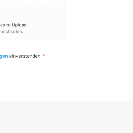
les to Upload
 hochladen.
gen
einverstanden.
*