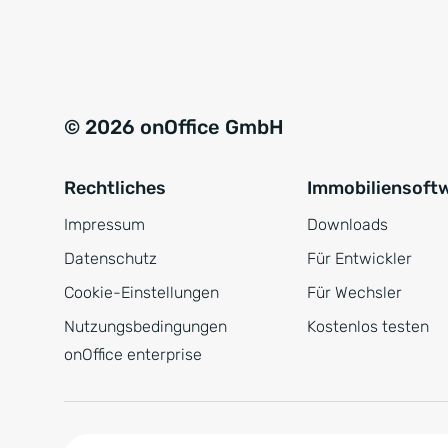
e
a
r
t
s
i
t
v
© 2026 onOffice GmbH
ä
e
n
:
Rechtliches
Immobiliensoft
d
n
Impressum
Downloads
i
Datenschutz
Für Entwickler
s
Cookie-Einstellungen
Für Wechsler
*
Nutzungsbedingungen
Kostenlos testen
onOffice enterprise