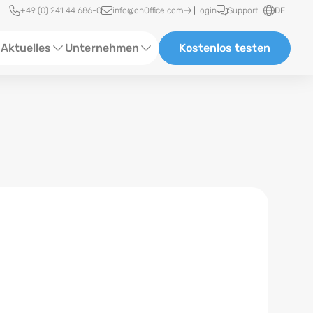
Schnellzugriff
+49 (0) 241 44 686-0
info@onOffice.com
Login
Support
DE
Aktuelles
Unternehmen
Kostenlos testen
ebinare
Über Uns
tatus-News
Partner und Kooperationen
eranstaltungen
Karriere
eferenzen
log
ewsletter
n