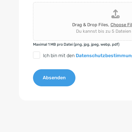
Drag & Drop Files,
Choose Fi
Du kannst bis zu 5 Dateien
Maximal 1 MB pro Datei (png, jpg, jpeg, webp, pdf)
D
Ich bin mit den
Datenschutzbestimmun
S
G
Absenden
V
O
A
-
l
E
t
i
e
n
r
v
n