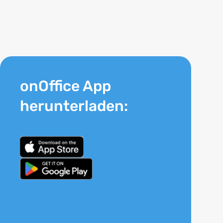
onOffice App
herunterladen: