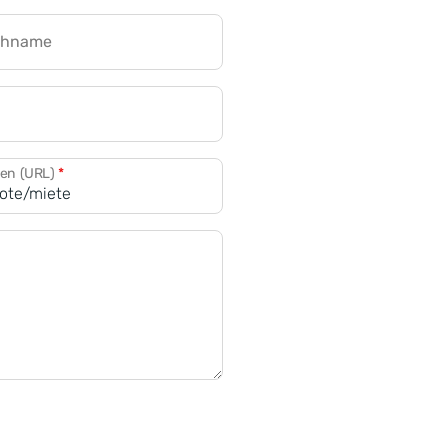
chname
CRM für Banken
den (URL)
*