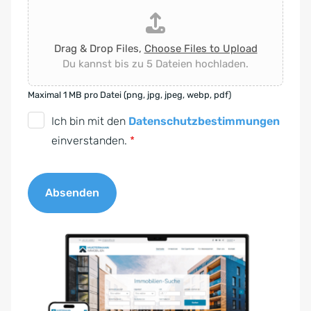
Drag & Drop Files,
Choose Files to Upload
Du kannst bis zu 5 Dateien hochladen.
Maximal 1 MB pro Datei (png, jpg, jpeg, webp, pdf)
D
Ich bin mit den
Datenschutzbestimmungen
S
einverstanden.
*
G
V
Absenden
O
-
A
E
l
i
t
n
e
v
r