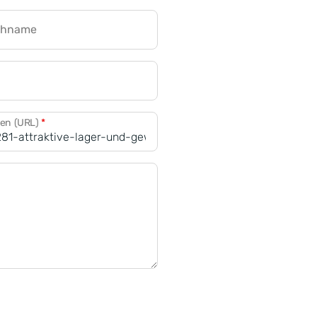
chname
CRM für Banken
den (URL)
*