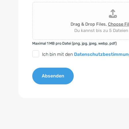
Drag & Drop Files,
Choose Fi
Du kannst bis zu 5 Dateien
Maximal 1 MB pro Datei (png, jpg, jpeg, webp, pdf)
D
Ich bin mit den
Datenschutzbestimmun
S
G
Absenden
V
O
A
-
l
E
t
i
e
n
r
v
n