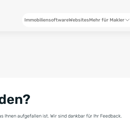
Header
Immobiliensoftware
Websites
Mehr für Makler
SEO und Content
W
Social Media
S
Social Ads
V
Google Ads
R
nden?
Newsletter-Pakete
B
Consulting
N
s Ihnen aufgefallen ist. Wir sind dankbar für Ihr Feedback.
Softwareschulunge