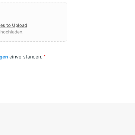
les to Upload
 hochladen.
gen
einverstanden.
*