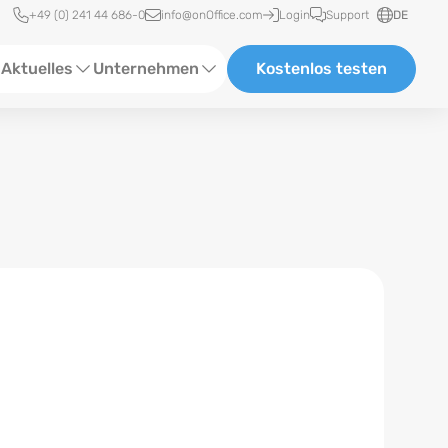
Schnellzugriff
+49 (0) 241 44 686-0
info@onOffice.com
Login
Support
DE
Aktuelles
Unternehmen
Kostenlos testen
ebinare
Über Uns
tatus-News
Partner und Kooperationen
eranstaltungen
Karriere
eferenzen
log
ewsletter
n