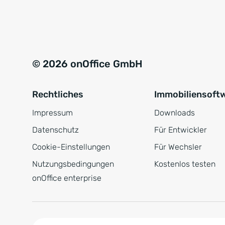
e
a
r
t
s
i
t
v
© 2026 onOffice GmbH
ä
e
n
:
Rechtliches
Immobiliensoft
d
n
Impressum
Downloads
i
Datenschutz
Für Entwickler
s
Cookie-Einstellungen
Für Wechsler
*
Nutzungsbedingungen
Kostenlos testen
onOffice enterprise