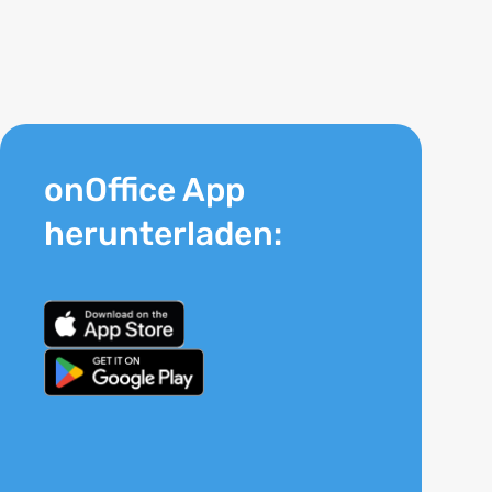
onOffice App
herunterladen: