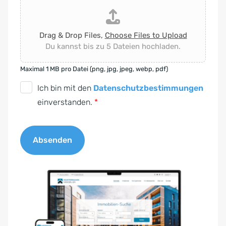
Drag & Drop Files,
Choose Files to Upload
Du kannst bis zu 5 Dateien hochladen.
Maximal 1 MB pro Datei (png, jpg, jpeg, webp, pdf)
D
Ich bin mit den
Datenschutzbestimmungen
S
einverstanden.
*
G
V
Absenden
O
-
A
E
l
i
t
n
e
v
r