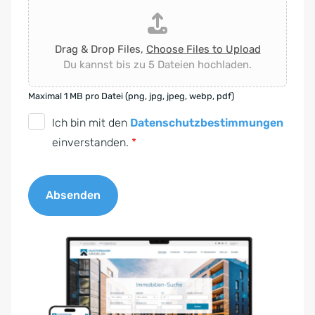
Drag & Drop Files,
Choose Files to Upload
Du kannst bis zu 5 Dateien hochladen.
Maximal 1 MB pro Datei (png, jpg, jpeg, webp, pdf)
D
Ich bin mit den
Datenschutzbestimmungen
S
einverstanden.
*
G
V
Absenden
O
-
A
E
l
i
t
n
e
v
r