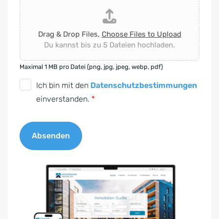
Drag & Drop Files,
Choose Files to Upload
Du kannst bis zu 5 Dateien hochladen.
Maximal 1 MB pro Datei (png, jpg, jpeg, webp, pdf)
D
Ich bin mit den
Datenschutzbestimmungen
S
einverstanden.
*
G
V
Absenden
O
-
A
E
l
i
t
n
e
v
r