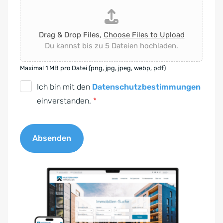
Drag & Drop Files,
Choose Files to Upload
Du kannst bis zu 5 Dateien hochladen.
Maximal 1 MB pro Datei (png, jpg, jpeg, webp, pdf)
D
Ich bin mit den
Datenschutzbestimmungen
S
einverstanden.
*
G
V
Absenden
O
-
A
E
l
i
t
n
e
v
r