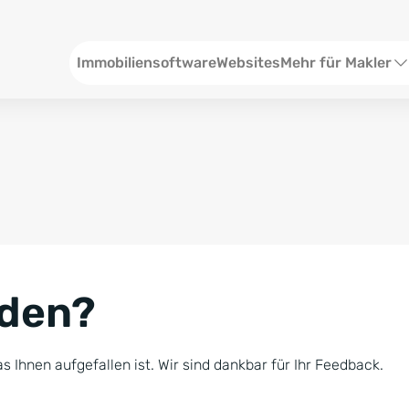
Header
Immobiliensoftware
Websites
Mehr für Makler
SEO und Content
W
Social Media
S
Social Ads
V
Google Ads
R
nden?
Newsletter-Pakete
B
Consulting
N
s Ihnen aufgefallen ist. Wir sind dankbar für Ihr Feedback.
Softwareschulunge