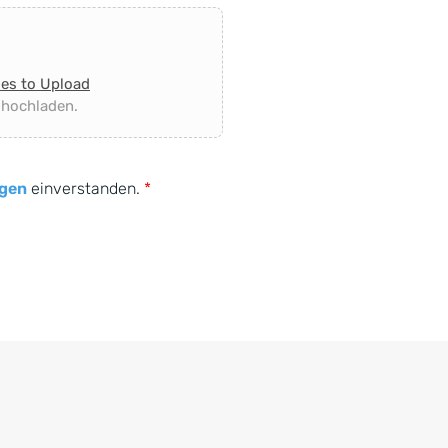
les to Upload
 hochladen.
gen
einverstanden.
*