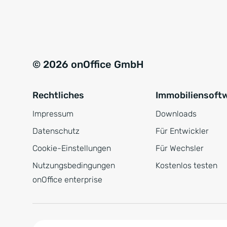
e
a
r
t
s
i
t
v
© 2026 onOffice GmbH
ä
e
n
:
Rechtliches
Immobiliensoft
d
n
Impressum
Downloads
i
Datenschutz
Für Entwickler
s
Cookie-Einstellungen
Für Wechsler
*
Nutzungsbedingungen
Kostenlos testen
onOffice enterprise