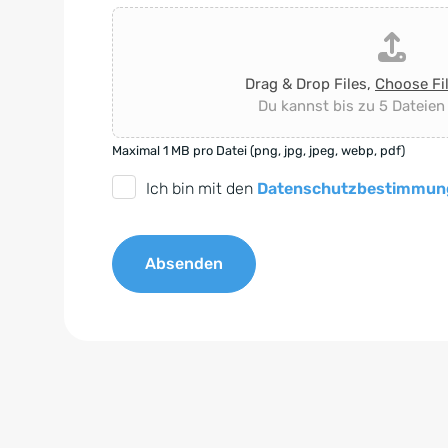
Drag & Drop Files,
Choose Fi
Du kannst bis zu 5 Dateien
Maximal 1 MB pro Datei (png, jpg, jpeg, webp, pdf)
D
Ich bin mit den
Datenschutzbestimmun
S
G
Absenden
V
O
A
-
l
E
t
i
e
n
r
v
n