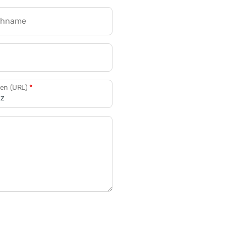
chname
CRM für Banken
den (URL)
*