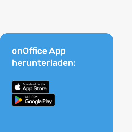
onOffice App
herunterladen: