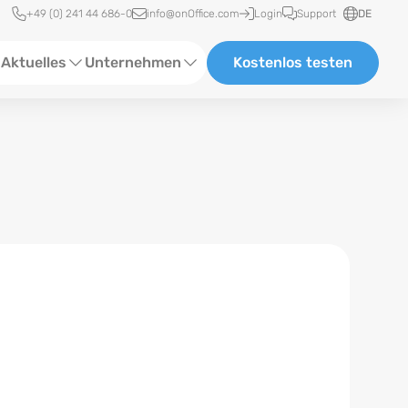
Schnellzugriff
+49 (0) 241 44 686-0
info@onOffice.com
Login
Support
DE
Aktuelles
Unternehmen
Kostenlos testen
ebinare
Über Uns
tatus-News
Partner und Kooperationen
eranstaltungen
Karriere
eferenzen
log
ewsletter
n