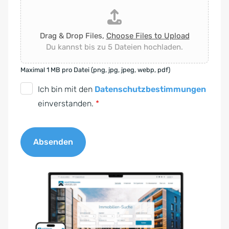
Drag & Drop Files,
Choose Files to Upload
Du kannst bis zu 5 Dateien hochladen.
Maximal 1 MB pro Datei (png, jpg, jpeg, webp, pdf)
D
Ich bin mit den
Datenschutzbestimmungen
S
einverstanden.
*
G
V
Absenden
O
-
A
E
l
i
t
n
e
v
r