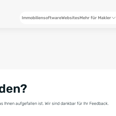
Header
Immobiliensoftware
Websites
Mehr für Makler
SEO und Content
W
Social Media
S
Social Ads
V
Google Ads
R
nden?
Newsletter-Pakete
B
Consulting
N
s Ihnen aufgefallen ist. Wir sind dankbar für Ihr Feedback.
Softwareschulunge