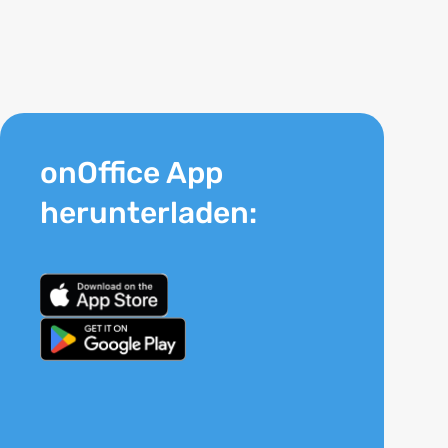
onOffice App
herunterladen: