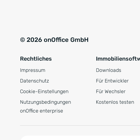
e
a
r
t
s
i
t
v
© 2026 onOffice GmbH
ä
e
n
:
Rechtliches
Immobiliensoft
d
n
Impressum
Downloads
i
Datenschutz
Für Entwickler
s
Cookie-Einstellungen
Für Wechsler
*
Nutzungsbedingungen
Kostenlos testen
onOffice enterprise