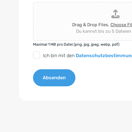
Drag & Drop Files,
Choose Fi
Du kannst bis zu 5 Dateien
Maximal 1 MB pro Datei (png, jpg, jpeg, webp, pdf)
D
Ich bin mit den
Datenschutzbestimmun
S
G
Absenden
V
O
A
-
l
E
t
i
e
n
r
v
n