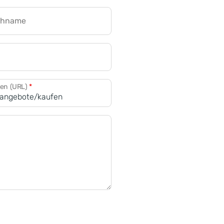
chname
CRM für Banken
den (URL)
*