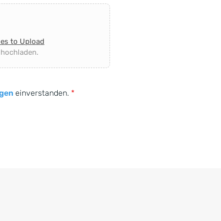
les to Upload
 hochladen.
gen
einverstanden.
*