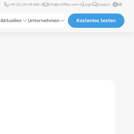
Schnellzugriff
+49 (0) 241 44 686-0
info@onOffice.com
Login
Support
DE
Aktuelles
Unternehmen
Kostenlos testen
ebinare
Über Uns
tatus-News
Partner und Kooperationen
eranstaltungen
Karriere
eferenzen
log
ewsletter
n