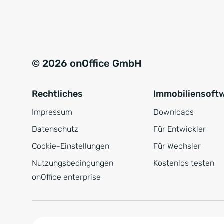
e
a
r
t
s
i
t
v
© 2026 onOffice GmbH
ä
e
n
:
Rechtliches
Immobiliensoft
d
n
Impressum
Downloads
i
Datenschutz
Für Entwickler
s
Cookie-Einstellungen
Für Wechsler
*
Nutzungsbedingungen
Kostenlos testen
onOffice enterprise