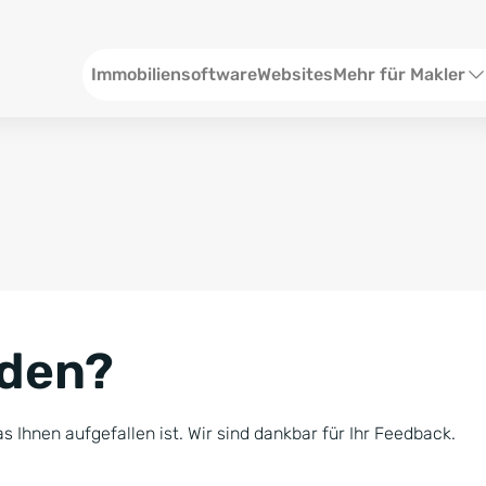
Header
Immobiliensoftware
Websites
Mehr für Makler
SEO und Content
W
Social Media
S
Social Ads
V
Google Ads
R
nden?
Newsletter-Pakete
B
Consulting
N
s Ihnen aufgefallen ist. Wir sind dankbar für Ihr Feedback.
Softwareschulunge