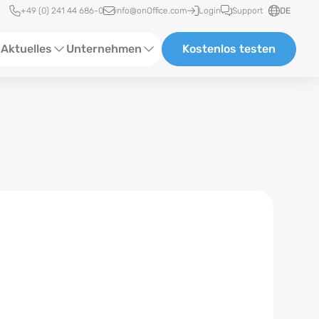
Schnellzugriff
+49 (0) 241 44 686-0
info@onOffice.com
Login
Support
DE
Aktuelles
Unternehmen
Kostenlos testen
ebinare
Über Uns
tatus-News
Partner und Kooperationen
eranstaltungen
Karriere
eferenzen
log
ewsletter
n