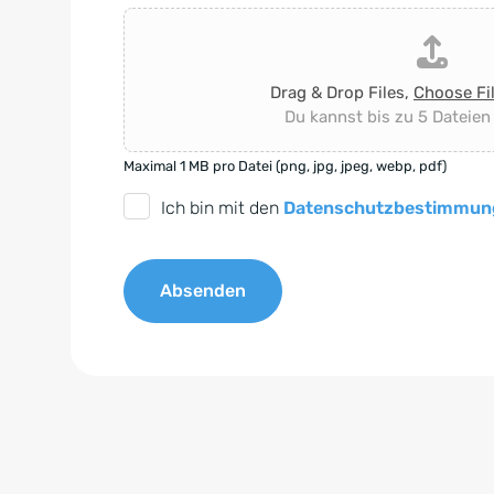
Drag & Drop Files,
Choose Fi
Du kannst bis zu 5 Dateien
Maximal 1 MB pro Datei (png, jpg, jpeg, webp, pdf)
D
Ich bin mit den
Datenschutzbestimmun
S
G
Absenden
V
O
A
-
l
E
t
i
e
n
r
v
n