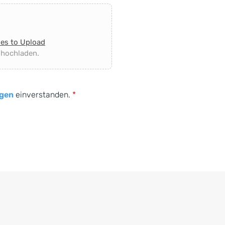
les to Upload
 hochladen.
gen
einverstanden.
*