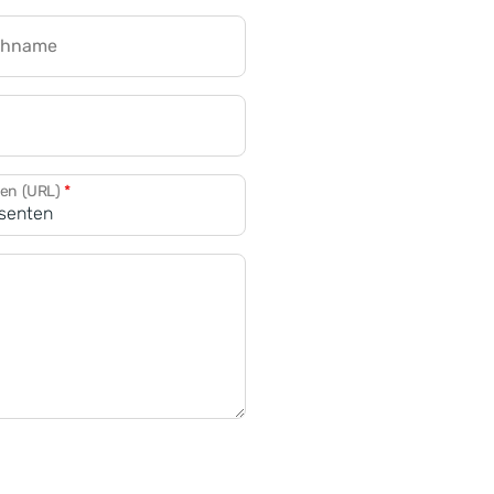
chname
CRM für Banken
den (URL)
*