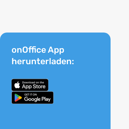
onOffice App
herunterladen: