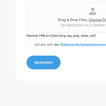
Drag & Drop Files,
Choose Fi
Du kannst bis zu 5 Dateien
Maximal 1 MB pro Datei (png, jpg, jpeg, webp, pdf)
D
Ich bin mit den
Datenschutzbestimmun
S
G
Absenden
V
O
A
-
l
E
t
i
e
n
r
v
n