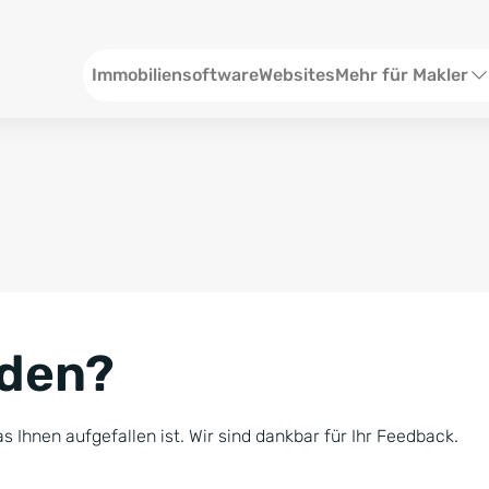
Header
Immobiliensoftware
Websites
Mehr für Makler
SEO und Content
W
Social Media
S
Social Ads
V
Google Ads
R
nden?
Newsletter-Pakete
B
Consulting
N
s Ihnen aufgefallen ist. Wir sind dankbar für Ihr Feedback.
Softwareschulunge