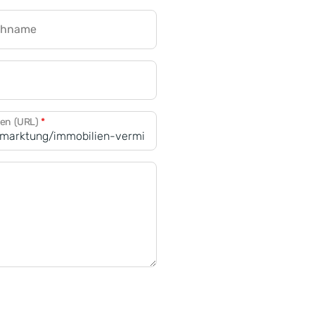
chname
CRM für Banken
den (URL)
*