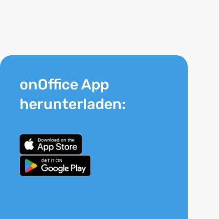
onOffice App
herunterladen: