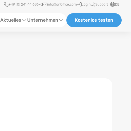
Schnellzugriff
+49 (0) 241 44 686-0
info@onOffice.com
Login
Support
DE
Aktuelles
Unternehmen
Kostenlos testen
ebinare
Über Uns
tatus-News
Partner und Kooperationen
eranstaltungen
Karriere
eferenzen
log
ewsletter
n