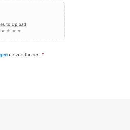
les to Upload
 hochladen.
gen
einverstanden.
*