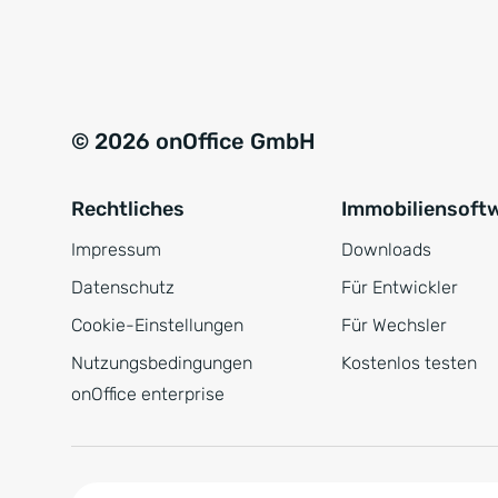
e
a
r
t
s
i
t
v
© 2026 onOffice GmbH
ä
e
n
:
Rechtliches
Immobiliensoft
d
n
Impressum
Downloads
i
Datenschutz
Für Entwickler
s
Cookie-Einstellungen
Für Wechsler
*
Nutzungsbedingungen
Kostenlos testen
onOffice enterprise