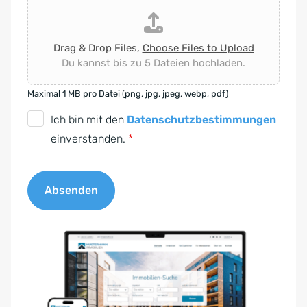
Drag & Drop Files,
Choose Files to Upload
Du kannst bis zu 5 Dateien hochladen.
Maximal 1 MB pro Datei (png, jpg, jpeg, webp, pdf)
D
Ich bin mit den
Datenschutzbestimmungen
S
einverstanden.
*
G
V
Absenden
O
-
A
E
l
i
t
n
e
v
r