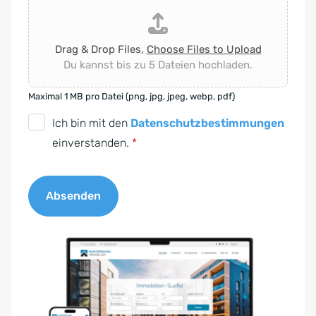
Drag & Drop Files,
Choose Files to Upload
Du kannst bis zu 5 Dateien hochladen.
Maximal 1 MB pro Datei (png, jpg, jpeg, webp, pdf)
D
Ich bin mit den
Datenschutzbestimmungen
S
einverstanden.
*
G
V
Absenden
O
-
A
E
l
i
t
n
e
v
r