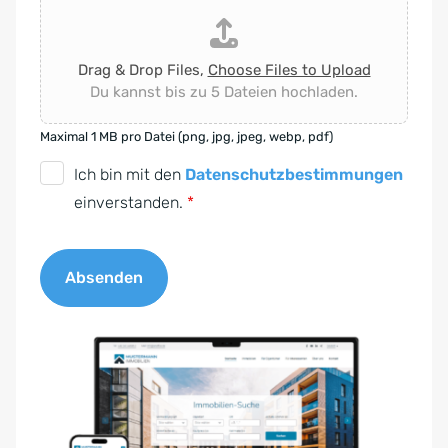
Drag & Drop Files,
Choose Files to Upload
Du kannst bis zu 5 Dateien hochladen.
Maximal 1 MB pro Datei (png, jpg, jpeg, webp, pdf)
D
Ich bin mit den
Datenschutzbestimmungen
S
einverstanden.
*
G
V
Absenden
O
-
A
E
l
i
t
n
e
v
r