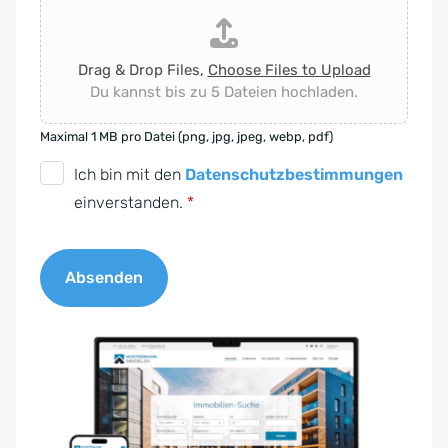
Drag & Drop Files,
Choose Files to Upload
Du kannst bis zu 5 Dateien hochladen.
Maximal 1 MB pro Datei (png, jpg, jpeg, webp, pdf)
D
Ich bin mit den
Datenschutzbestimmungen
S
einverstanden.
*
G
V
Absenden
O
-
A
E
l
i
t
n
e
v
r