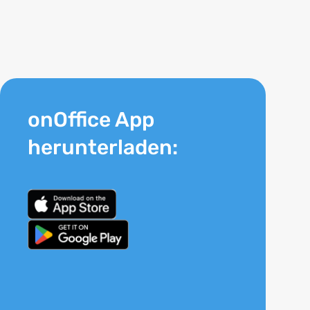
onOffice App
herunterladen: