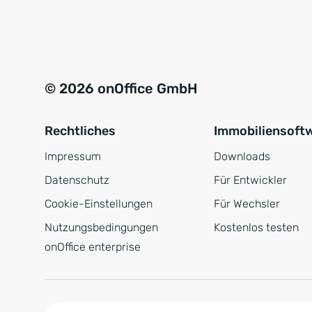
e
a
r
t
s
i
t
v
© 2026 onOffice GmbH
ä
e
n
:
Rechtliches
Immobiliensoft
d
n
Impressum
Downloads
i
Datenschutz
Für Entwickler
s
Cookie-Einstellungen
Für Wechsler
*
Nutzungsbedingungen
Kostenlos testen
onOffice enterprise