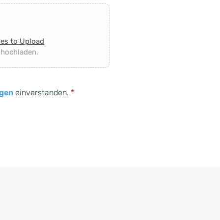
les to Upload
 hochladen.
gen
einverstanden.
*