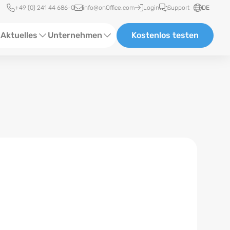
Schnellzugriff
+49 (0) 241 44 686-0
info@onOffice.com
Login
Support
DE
Aktuelles
Unternehmen
Kostenlos testen
ebinare
Über Uns
tatus-News
Partner und Kooperationen
eranstaltungen
Karriere
eferenzen
log
ewsletter
n