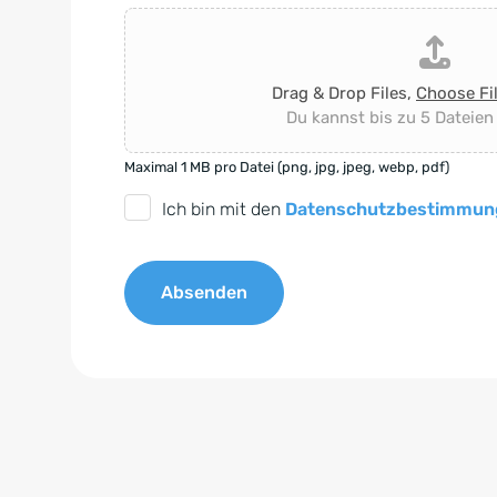
Drag & Drop Files,
Choose Fi
Du kannst bis zu 5 Dateien
Maximal 1 MB pro Datei (png, jpg, jpeg, webp, pdf)
D
Ich bin mit den
Datenschutzbestimmun
S
G
Absenden
V
O
A
-
l
E
t
i
e
n
r
v
n