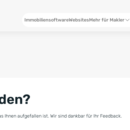
Header
Immobiliensoftware
Websites
Mehr für Makler
SEO und Content
W
Social Media
S
Social Ads
V
Google Ads
R
nden?
Newsletter-Pakete
B
Consulting
N
s Ihnen aufgefallen ist. Wir sind dankbar für Ihr Feedback.
Softwareschulunge