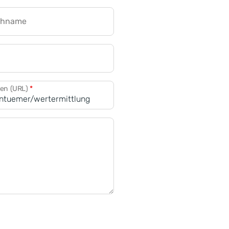
chname
CRM für Banken
den (URL)
*