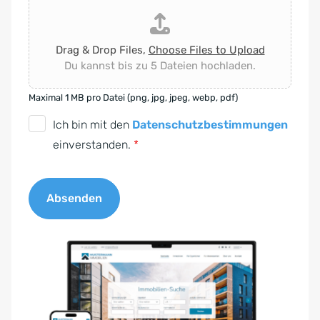
Drag & Drop Files,
Choose Files to Upload
Du kannst bis zu 5 Dateien hochladen.
Maximal 1 MB pro Datei (png, jpg, jpeg, webp, pdf)
D
Ich bin mit den
Datenschutzbestimmungen
S
einverstanden.
*
G
V
Absenden
O
-
A
E
l
i
t
n
e
v
r