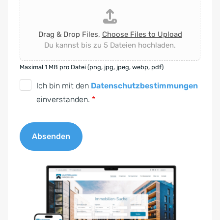
Drag & Drop Files,
Choose Files to Upload
Du kannst bis zu 5 Dateien hochladen.
Maximal 1 MB pro Datei (png, jpg, jpeg, webp, pdf)
D
Ich bin mit den
Datenschutzbestimmungen
S
einverstanden.
*
G
V
Absenden
O
-
A
E
l
i
t
n
e
v
r