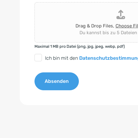
Drag & Drop Files,
Choose Fi
Du kannst bis zu 5 Dateien
Maximal 1 MB pro Datei (png, jpg, jpeg, webp, pdf)
D
Ich bin mit den
Datenschutzbestimmun
S
G
Absenden
V
O
A
-
l
E
t
i
e
n
r
v
n