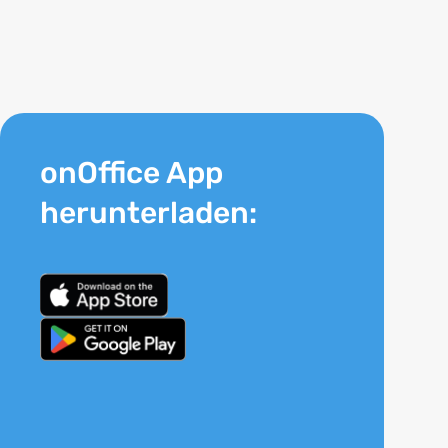
onOffice App
herunterladen: