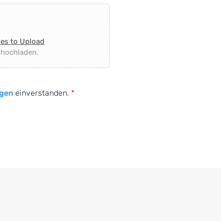
les to Upload
 hochladen.
gen
einverstanden.
*