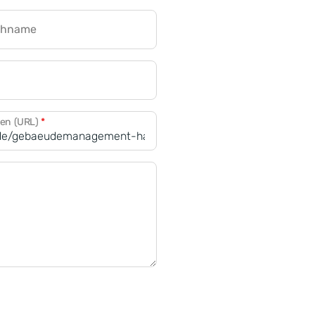
chname
CRM für Banken
den (URL)
*