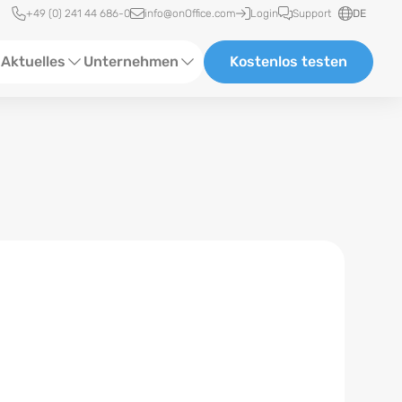
Schnellzugriff
+49 (0) 241 44 686-0
info@onOffice.com
Login
Support
DE
Aktuelles
Unternehmen
Kostenlos testen
ebinare
Über Uns
tatus-News
Partner und Kooperationen
eranstaltungen
Karriere
eferenzen
log
ewsletter
n