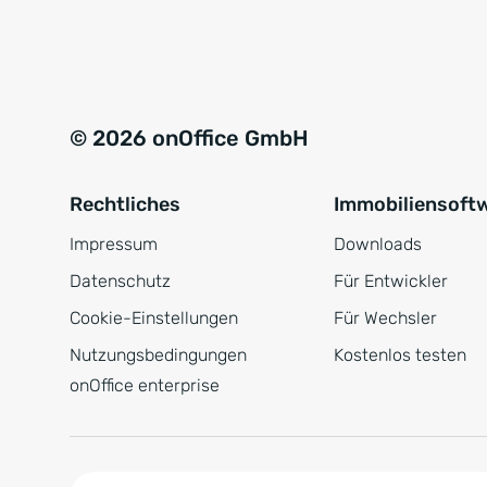
e
a
r
t
s
i
t
v
© 2026 onOffice GmbH
ä
e
n
:
Rechtliches
Immobiliensoft
d
n
Impressum
Downloads
i
Datenschutz
Für Entwickler
s
Cookie-Einstellungen
Für Wechsler
*
Nutzungsbedingungen
Kostenlos testen
onOffice enterprise