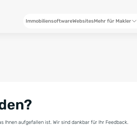
Header
Immobiliensoftware
Websites
Mehr für Makler
SEO und Content
W
Social Media
S
Social Ads
V
Google Ads
R
nden?
Newsletter-Pakete
B
Consulting
N
s Ihnen aufgefallen ist. Wir sind dankbar für Ihr Feedback.
Softwareschulunge