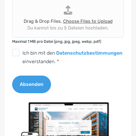
Drag & Drop Files,
Choose Files to Upload
Du kannst bis zu 5 Dateien hochladen.
Maximal 1 MB pro Datei (png, jpg, jpeg, webp, pdf)
D
Ich bin mit den
Datenschutzbestimmungen
S
einverstanden.
*
G
V
Absenden
O
-
A
E
l
i
t
n
e
v
r