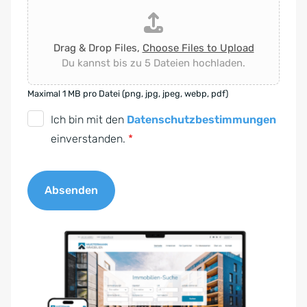
Drag & Drop Files,
Choose Files to Upload
Du kannst bis zu 5 Dateien hochladen.
Maximal 1 MB pro Datei (png, jpg, jpeg, webp, pdf)
D
Ich bin mit den
Datenschutzbestimmungen
S
einverstanden.
*
G
V
Absenden
O
-
A
E
l
i
t
n
e
v
r