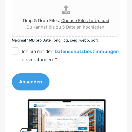
Drag & Drop Files,
Choose Files to Upload
Du kannst bis zu 5 Dateien hochladen.
Maximal 1 MB pro Datei (png, jpg, jpeg, webp, pdf)
D
Ich bin mit den
Datenschutzbestimmungen
S
einverstanden.
*
G
V
Absenden
O
-
A
E
l
i
t
n
e
v
r