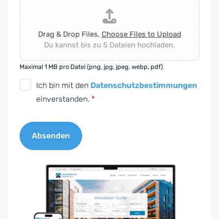
Drag & Drop Files,
Choose Files to Upload
Du kannst bis zu 5 Dateien hochladen.
Maximal 1 MB pro Datei (png, jpg, jpeg, webp, pdf)
D
Ich bin mit den
Datenschutzbestimmungen
S
einverstanden.
*
G
V
Absenden
O
-
A
E
l
i
t
n
e
v
r