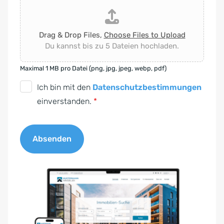
Drag & Drop Files,
Choose Files to Upload
Du kannst bis zu 5 Dateien hochladen.
Maximal 1 MB pro Datei (png, jpg, jpeg, webp, pdf)
D
Ich bin mit den
Datenschutzbestimmungen
S
einverstanden.
*
G
V
Absenden
O
-
A
E
l
i
t
n
e
v
r