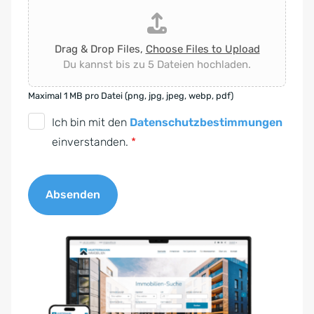
Drag & Drop Files,
Choose Files to Upload
Du kannst bis zu 5 Dateien hochladen.
Maximal 1 MB pro Datei (png, jpg, jpeg, webp, pdf)
D
Ich bin mit den
Datenschutzbestimmungen
S
einverstanden.
*
G
V
Absenden
O
-
A
E
l
i
t
n
e
v
r