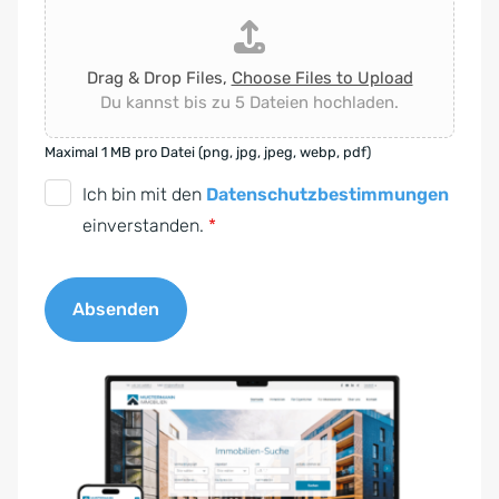
Drag & Drop Files,
Choose Files to Upload
Du kannst bis zu 5 Dateien hochladen.
Maximal 1 MB pro Datei (png, jpg, jpeg, webp, pdf)
D
Ich bin mit den
Datenschutzbestimmungen
S
einverstanden.
*
G
V
Absenden
O
-
A
E
l
i
t
n
e
v
r