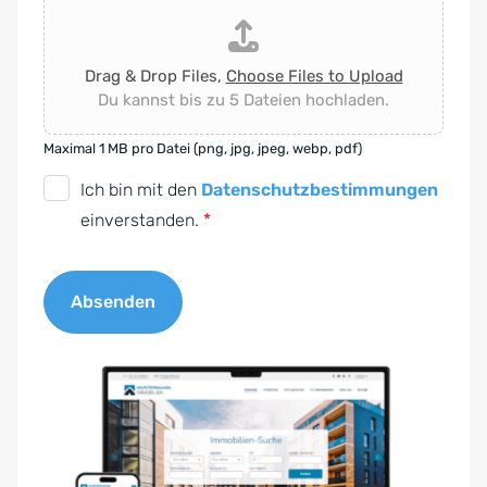
Drag & Drop Files,
Choose Files to Upload
Du kannst bis zu 5 Dateien hochladen.
Maximal 1 MB pro Datei (png, jpg, jpeg, webp, pdf)
D
Ich bin mit den
Datenschutzbestimmungen
S
einverstanden.
*
G
V
Absenden
O
-
A
E
l
i
t
n
e
v
r