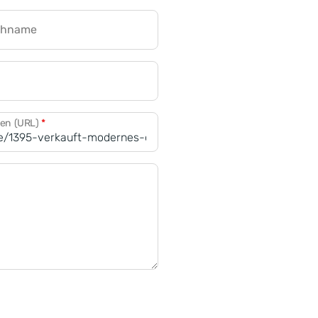
chname
CRM für Banken
den (URL)
*