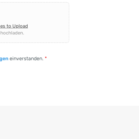
les to Upload
 hochladen.
gen
einverstanden.
*