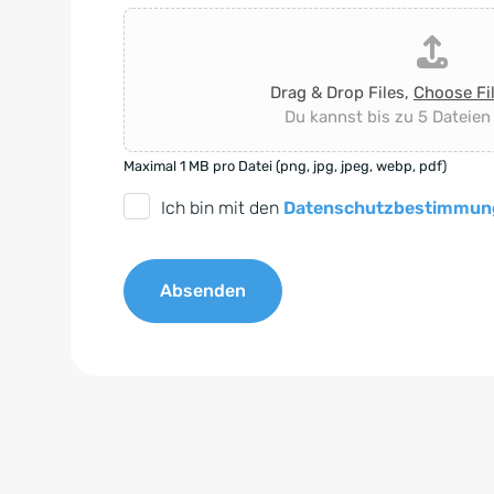
Drag & Drop Files,
Choose Fi
Du kannst bis zu 5 Dateien
Maximal 1 MB pro Datei (png, jpg, jpeg, webp, pdf)
D
Ich bin mit den
Datenschutzbestimmun
S
G
Absenden
V
O
A
-
l
E
t
i
e
n
r
v
n