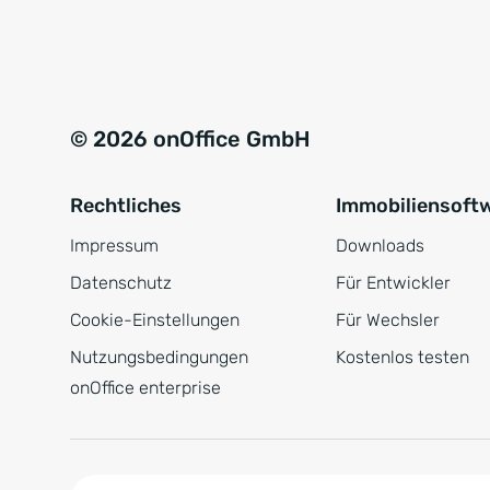
e
a
r
t
s
i
t
v
© 2026 onOffice GmbH
ä
e
n
:
Rechtliches
Immobiliensoft
d
n
Impressum
Downloads
i
Datenschutz
Für Entwickler
s
Cookie-Einstellungen
Für Wechsler
*
Nutzungsbedingungen
Kostenlos testen
onOffice enterprise