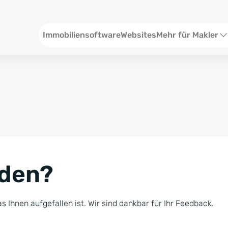
Header
Immobiliensoftware
Websites
Mehr für Makler
SEO und Content
W
Social Media
S
Social Ads
V
Google Ads
R
nden?
Newsletter-Pakete
B
Consulting
N
s Ihnen aufgefallen ist. Wir sind dankbar für Ihr Feedback.
Softwareschulunge