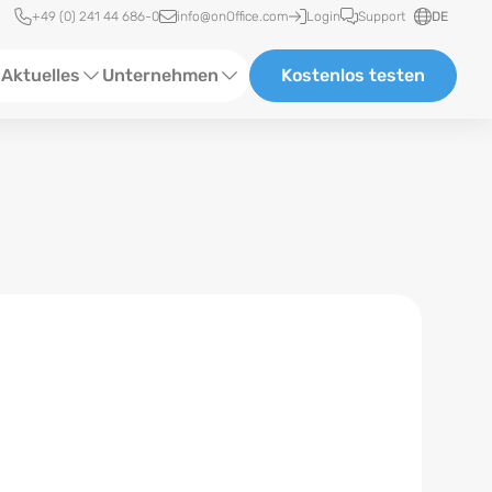
Schnellzugriff
+49 (0) 241 44 686-0
info@onOffice.com
Login
Support
DE
Aktuelles
Unternehmen
Kostenlos testen
ebinare
Über Uns
tatus-News
Partner und Kooperationen
eranstaltungen
Karriere
eferenzen
log
ewsletter
n