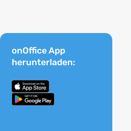
onOffice App
herunterladen: