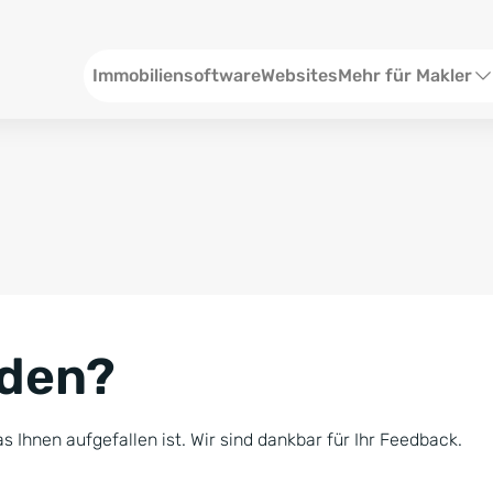
Header
Immobiliensoftware
Websites
Mehr für Makler
SEO und Content
W
Social Media
S
Social Ads
V
Google Ads
R
nden?
Newsletter-Pakete
B
Consulting
N
s Ihnen aufgefallen ist. Wir sind dankbar für Ihr Feedback.
Softwareschulunge