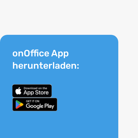
onOffice App
herunterladen: