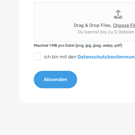
Drag & Drop Files,
Choose Fi
Du kannst bis zu 5 Dateien
Maximal 1 MB pro Datei (png, jpg, jpeg, webp, pdf)
D
Ich bin mit den
Datenschutzbestimmun
S
G
Absenden
V
O
A
-
l
E
t
i
e
n
r
v
n