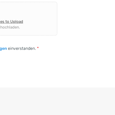
les to Upload
 hochladen.
gen
einverstanden.
*