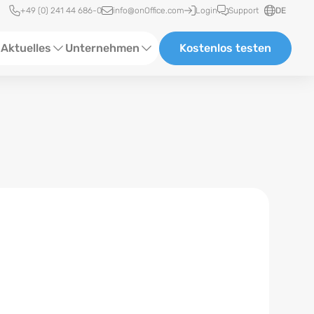
Schnellzugriff
+49 (0) 241 44 686-0
info@onOffice.com
Login
Support
DE
Aktuelles
Unternehmen
Kostenlos testen
ebinare
Über Uns
tatus-News
Partner und Kooperationen
eranstaltungen
Karriere
eferenzen
log
ewsletter
n