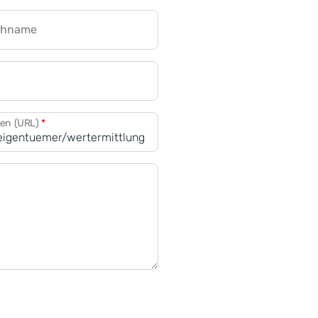
chname
CRM für Banken
den (URL)
*