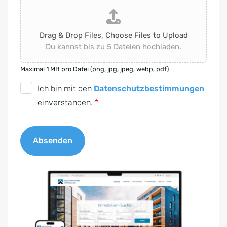
Drag & Drop Files,
Choose Files to Upload
Du kannst bis zu 5 Dateien hochladen.
Maximal 1 MB pro Datei (png, jpg, jpeg, webp, pdf)
D
Ich bin mit den
Datenschutzbestimmungen
S
einverstanden.
*
G
V
Absenden
O
-
A
E
l
i
t
n
e
v
r