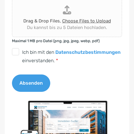
Drag & Drop Files,
Choose Files to Upload
Du kannst bis zu 5 Dateien hochladen.
Maximal 1 MB pro Datei (png, jpg, jpeg, webp, pdf)
D
Ich bin mit den
Datenschutzbestimmungen
S
einverstanden.
*
G
V
Absenden
O
-
A
E
l
i
t
n
e
v
r