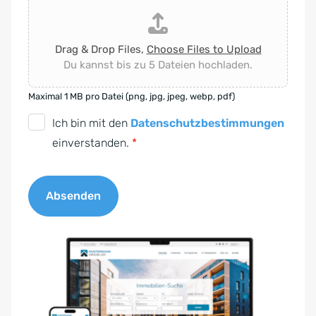
Drag & Drop Files,
Choose Files to Upload
Du kannst bis zu 5 Dateien hochladen.
Maximal 1 MB pro Datei (png, jpg, jpeg, webp, pdf)
D
Ich bin mit den
Datenschutzbestimmungen
S
einverstanden.
*
G
V
Absenden
O
-
A
E
l
i
t
n
e
v
r