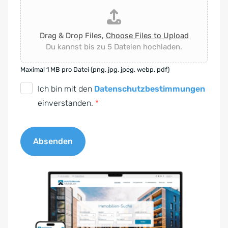
Drag & Drop Files,
Choose Files to Upload
Du kannst bis zu 5 Dateien hochladen.
Maximal 1 MB pro Datei (png, jpg, jpeg, webp, pdf)
D
Ich bin mit den
Datenschutzbestimmungen
S
einverstanden.
*
G
V
Absenden
O
-
A
E
l
i
t
n
e
v
r