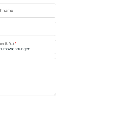
chname
CRM für Banken
den (URL)
*