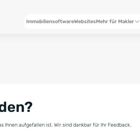
Header
Immobiliensoftware
Websites
Mehr für Makler
SEO und Content
W
Social Media
S
Social Ads
V
Google Ads
R
nden?
Newsletter-Pakete
B
Consulting
N
s Ihnen aufgefallen ist. Wir sind dankbar für Ihr Feedback.
Softwareschulunge