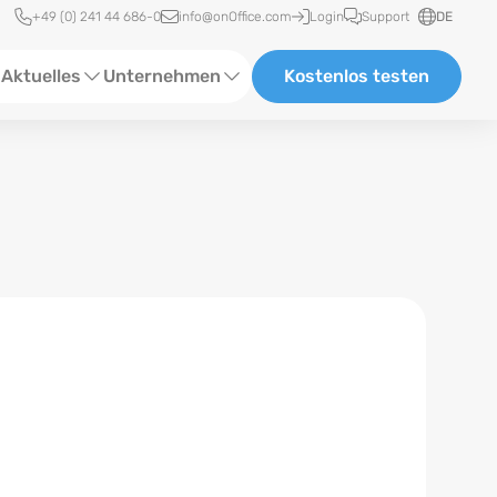
Schnellzugriff
+49 (0) 241 44 686-0
info@onOffice.com
Login
Support
DE
Aktuelles
Unternehmen
Kostenlos testen
ebinare
Über Uns
tatus-News
Partner und Kooperationen
eranstaltungen
Karriere
eferenzen
log
ewsletter
n