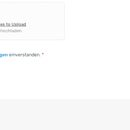
les to Upload
 hochladen.
gen
einverstanden.
*