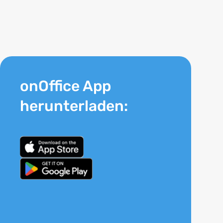
onOffice App
herunterladen: