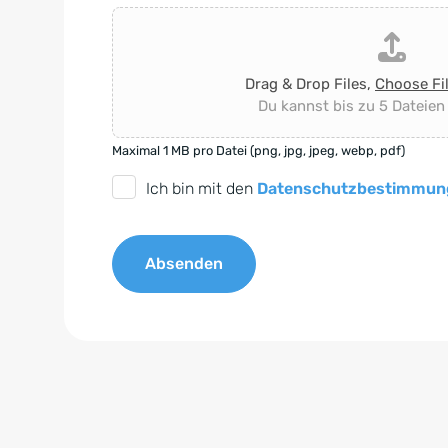
Drag & Drop Files,
Choose Fi
Du kannst bis zu 5 Dateien
Maximal 1 MB pro Datei (png, jpg, jpeg, webp, pdf)
D
Ich bin mit den
Datenschutzbestimmun
S
G
Absenden
V
O
A
-
l
E
t
i
e
n
r
v
n