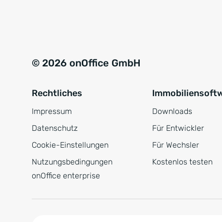
e
a
r
t
s
i
t
v
© 2026 onOffice GmbH
ä
e
n
:
Rechtliches
Immobiliensoft
d
n
Impressum
Downloads
i
Datenschutz
Für Entwickler
s
Cookie-Einstellungen
Für Wechsler
*
Nutzungsbedingungen
Kostenlos testen
onOffice enterprise