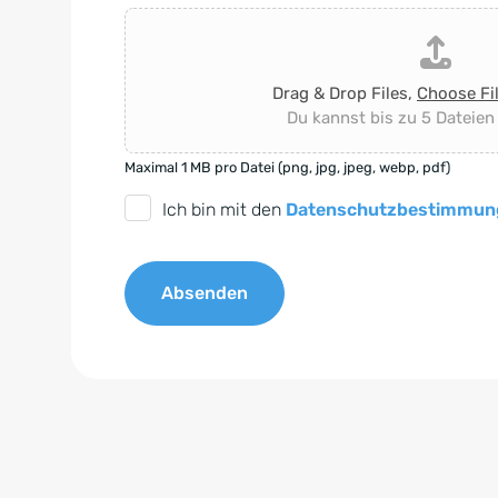
Drag & Drop Files,
Choose Fi
Du kannst bis zu 5 Dateien
Maximal 1 MB pro Datei (png, jpg, jpeg, webp, pdf)
D
Ich bin mit den
Datenschutzbestimmun
S
G
Absenden
V
O
A
-
l
E
t
i
e
n
r
v
n