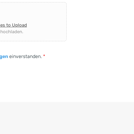
les to Upload
 hochladen.
gen
einverstanden.
*