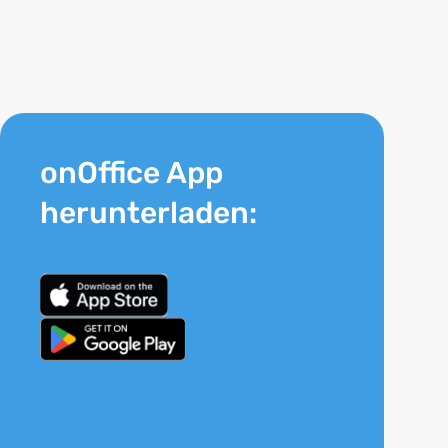
onOffice App
herunterladen: