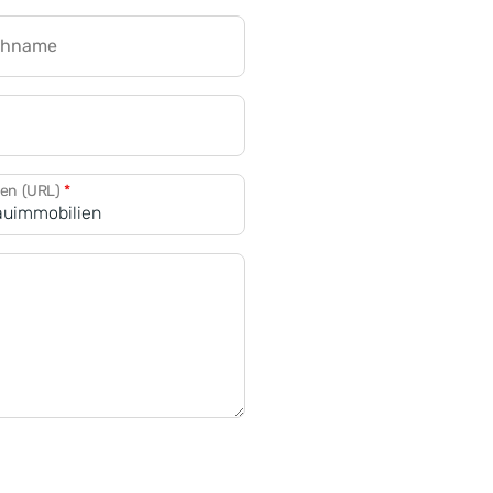
chname
CRM für Banken
den (URL)
*