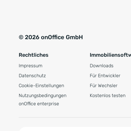
e
a
r
t
s
i
t
v
© 2026 onOffice GmbH
ä
e
n
:
Rechtliches
Immobiliensoft
d
n
Impressum
Downloads
i
Datenschutz
Für Entwickler
s
Cookie-Einstellungen
Für Wechsler
*
Nutzungsbedingungen
Kostenlos testen
onOffice enterprise