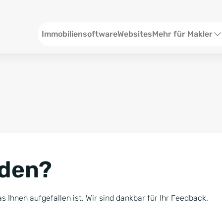
Header
Immobiliensoftware
Websites
Mehr für Makler
SEO und Content
W
Social Media
S
Social Ads
V
Google Ads
R
nden?
Newsletter-Pakete
B
Consulting
N
s Ihnen aufgefallen ist. Wir sind dankbar für Ihr Feedback.
Softwareschulunge