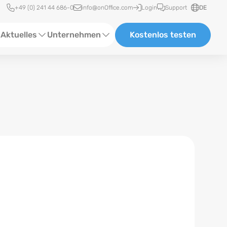
Schnellzugriff
+49 (0) 241 44 686-0
info@onOffice.com
Login
Support
DE
Aktuelles
Unternehmen
Kostenlos testen
ebinare
Über Uns
tatus-News
Partner und Kooperationen
eranstaltungen
Karriere
eferenzen
log
ewsletter
n