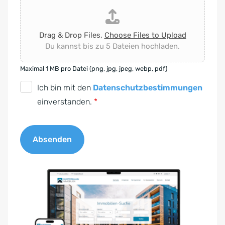
Drag & Drop Files,
Choose Files to Upload
Du kannst bis zu 5 Dateien hochladen.
Maximal 1 MB pro Datei (png, jpg, jpeg, webp, pdf)
D
Ich bin mit den
Datenschutzbestimmungen
S
einverstanden.
*
G
V
Absenden
O
-
A
E
l
i
t
n
e
v
r